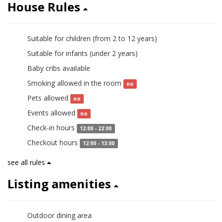
House Rules
Suitable for children (from 2 to 12 years)
yes
Suitable for infants (under 2 years)
yes
Baby cribs available
yes
Smoking allowed in the room
no
Pets allowed
no
Events allowed
no
Check-in hours
12:00 - 22:00
Checkout hours
12:00 - 13:00
see all rules
Listing amenities
Outdoor dining area