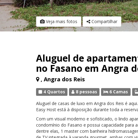
Veja mais fotos
Compartilhar
Aluguel de apartamen
no Fasano em Angra do
, Angra dos Reis
4 Quartos
8 pessoas
6 Camas
Aluguel de casas de luxo em Angra dos Reis é aqui.
Easy Host está à disposição durante toda a reserva
Com um visual moderno e sofisticado, o lindo apar
condomínio do Fasano e possui capacidade para a
dentre elas, 1 master com banheira hidromassage
de TV integrada à varanda gourmet, ambas com vis