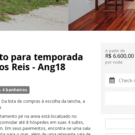
A partir de
to para temporada
R$ 6.600,00
por noite
s Reis - Ang18
4 banheiros
 Da lista de compras à escolha da lancha, a
.
tamento pé na areia está localizado no
comodar até 8 hóspedes em suas 4 suítes,
m. Em seus pavimentos, encontra-se uma sala
ta para o mar, além de uma relaxante sala de