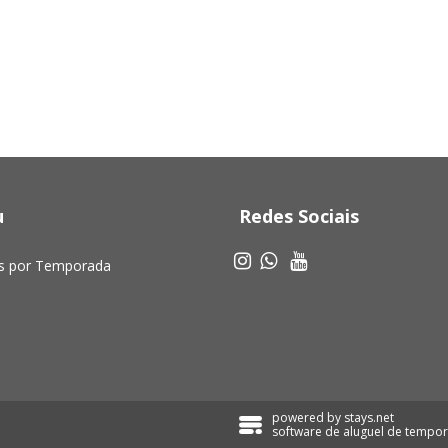
u
Redes Sociais
s por Temporada
powered by
stays.net
software de aluguel de tempo