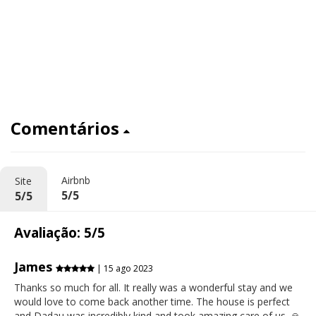
Comentários
Airbnb
Site
5/5
5/5
Avaliação: 5/5
James
| 15 ago 2023
Thanks so much for all. It really was a wonderful stay and we
would love to come back another time. The house is perfect
and Dadau was incredibly kind and took amazing care of us. 🙏